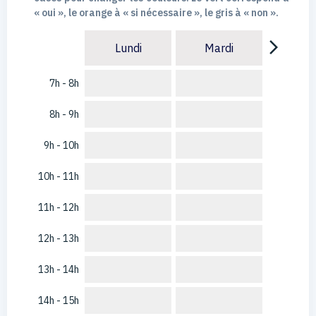
« oui », le orange à « si nécessaire », le gris à « non ».
arrow_forward_ios
Lundi
Mardi
7h - 8h
8h - 9h
9h - 10h
10h - 11h
11h - 12h
12h - 13h
13h - 14h
14h - 15h