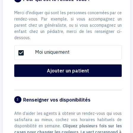
Merci d'indiquer qui sont les personnes concernées par ce
rendez-vous. Par exemple, si vous accompagnez un
parent chez un généraliste, ou si vous accompagnez un
enfant chez un pédiatre, merci de les renseigner ci-
dessous.
Moi uniquement
check_box
Ajouter un patient
Renseigner vos disponibilités
3
Afin d’aider les agents à obtenir un rendez-vous qui vous
satisfaira au mieux, cochez vos horaires habituels de
disponibilité en semaine.
Cliquez plusieurs fois sur les
cases pour changer les couleurs. Le vert correspond à