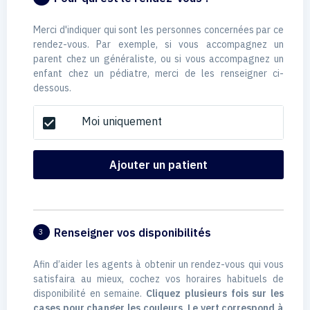
Merci d'indiquer qui sont les personnes concernées par ce
rendez-vous. Par exemple, si vous accompagnez un
parent chez un généraliste, ou si vous accompagnez un
enfant chez un pédiatre, merci de les renseigner ci-
dessous.
Moi uniquement
check_box
Ajouter un patient
Renseigner vos disponibilités
3
Afin d’aider les agents à obtenir un rendez-vous qui vous
satisfaira au mieux, cochez vos horaires habituels de
disponibilité en semaine.
Cliquez plusieurs fois sur les
cases pour changer les couleurs. Le vert correspond à