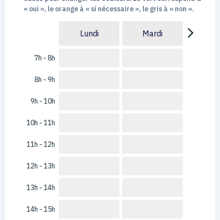
« oui », le orange à « si nécessaire », le gris à « non ».
arrow_forward_ios
Lundi
Mardi
7h - 8h
8h - 9h
9h - 10h
10h - 11h
11h - 12h
12h - 13h
13h - 14h
14h - 15h