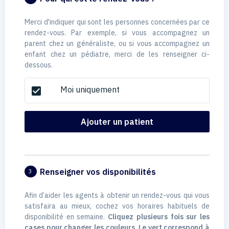
Merci d'indiquer qui sont les personnes concernées par ce
rendez-vous. Par exemple, si vous accompagnez un
parent chez un généraliste, ou si vous accompagnez un
enfant chez un pédiatre, merci de les renseigner ci-
dessous.
Moi uniquement
check_box
Ajouter un patient
Renseigner vos disponibilités
3
Afin d’aider les agents à obtenir un rendez-vous qui vous
satisfaira au mieux, cochez vos horaires habituels de
disponibilité en semaine.
Cliquez plusieurs fois sur les
cases pour changer les couleurs. Le vert correspond à