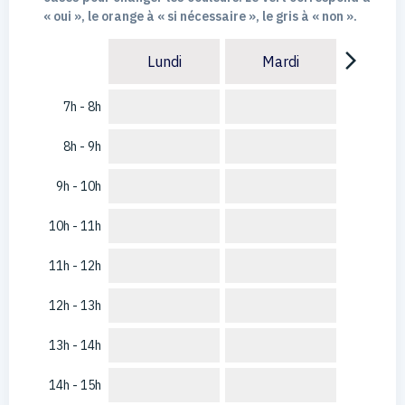
« oui », le orange à « si nécessaire », le gris à « non ».
arrow_forward_ios
Lundi
Mardi
7h - 8h
8h - 9h
9h - 10h
10h - 11h
11h - 12h
12h - 13h
13h - 14h
14h - 15h