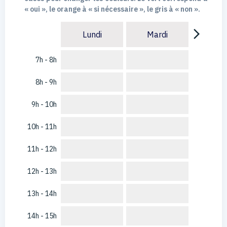
« oui », le orange à « si nécessaire », le gris à « non ».
arrow_forward_ios
Lundi
Mardi
7h - 8h
8h - 9h
9h - 10h
10h - 11h
11h - 12h
12h - 13h
13h - 14h
14h - 15h