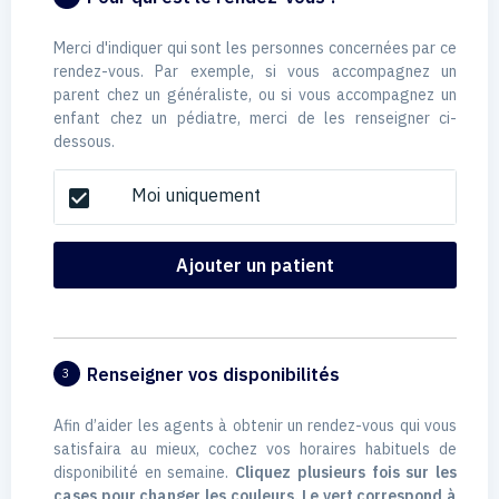
Merci d'indiquer qui sont les personnes concernées par ce
rendez-vous. Par exemple, si vous accompagnez un
parent chez un généraliste, ou si vous accompagnez un
enfant chez un pédiatre, merci de les renseigner ci-
dessous.
Moi uniquement
check_box
Ajouter un patient
Renseigner vos disponibilités
3
Afin d’aider les agents à obtenir un rendez-vous qui vous
satisfaira au mieux, cochez vos horaires habituels de
disponibilité en semaine.
Cliquez plusieurs fois sur les
cases pour changer les couleurs. Le vert correspond à