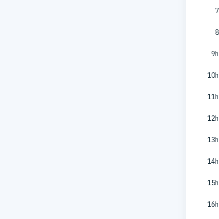
7
8
9h
10h
11h
12h
13h
14h
15h
16h