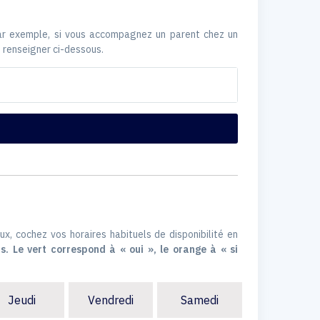
Par exemple, si vous accompagnez un parent chez un
 renseigner ci-dessous.
ux, cochez vos horaires habituels de disponibilité en
s. Le vert correspond à « oui », le orange à « si
Jeudi
Vendredi
Samedi