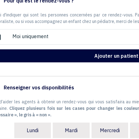
Pour qui est le rendez-vous ?
i d'indiquer qui sont les personnes concernées par ce rendez-vous. 
raliste, ou si vous accompagnez un enfant chez un pédiatre, merci de les
Moi uniquement
ox
Ajouter un patient
Renseigner vos disponibilités
 d’aider les agents à obtenir un rendez-vous qui vous satisfaira au mie
ine.
Cliquez plusieurs fois sur les cases pour changer les couleur
ssaire », le gris à « non ».
Lundi
Mardi
Mercredi