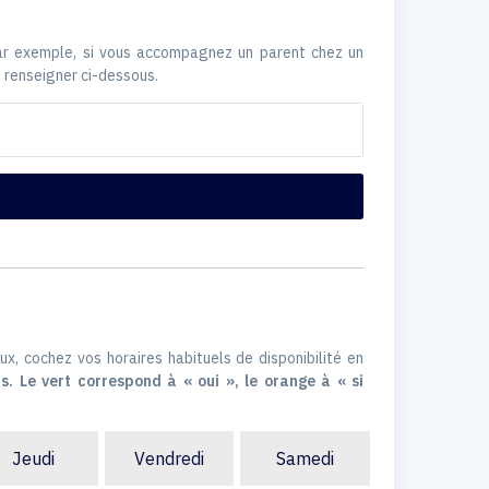
Par exemple, si vous accompagnez un parent chez un
 renseigner ci-dessous.
ux, cochez vos horaires habituels de disponibilité en
s. Le vert correspond à « oui », le orange à « si
Jeudi
Vendredi
Samedi