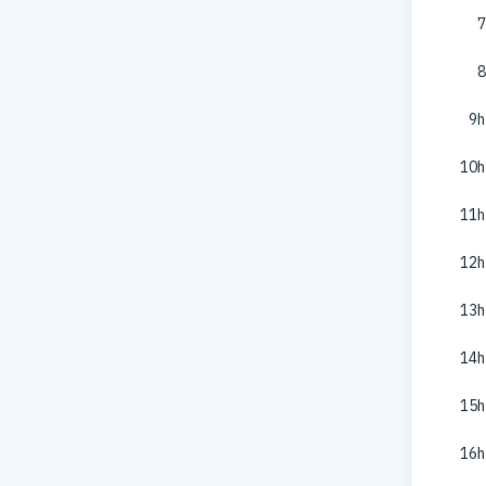
7
8
9h
10h
11h
12h
13h
14h
15h
16h