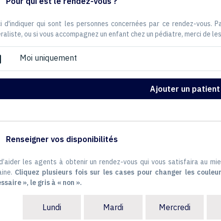
Pour qui est le rendez-vous ?
i d'indiquer qui sont les personnes concernées par ce rendez-vous. 
raliste, ou si vous accompagnez un enfant chez un pédiatre, merci de les
Moi uniquement
ox
Ajouter un patient
Renseigner vos disponibilités
 d’aider les agents à obtenir un rendez-vous qui vous satisfaira au mie
ine.
Cliquez plusieurs fois sur les cases pour changer les couleur
ssaire », le gris à « non ».
Lundi
Mardi
Mercredi