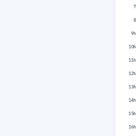
7
8
9h
10h
11h
12h
13h
14h
15h
16h