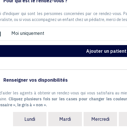
Pour qui est le rendez-vous ?
i d'indiquer qui sont les personnes concernées par ce rendez-vous. 
raliste, ou si vous accompagnez un enfant chez un pédiatre, merci de les
Moi uniquement
ox
Ajouter un patient
Renseigner vos disponibilités
 d’aider les agents à obtenir un rendez-vous qui vous satisfaira au mie
ine.
Cliquez plusieurs fois sur les cases pour changer les couleur
ssaire », le gris à « non ».
Lundi
Mardi
Mercredi