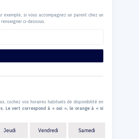
Par exemple, si vous accompagnez un parent chez un
 renseigner ci-dessous.
ux, cochez vos horaires habituels de disponibilité en
s. Le vert correspond à « oui », le orange à « si
Jeudi
Vendredi
Samedi