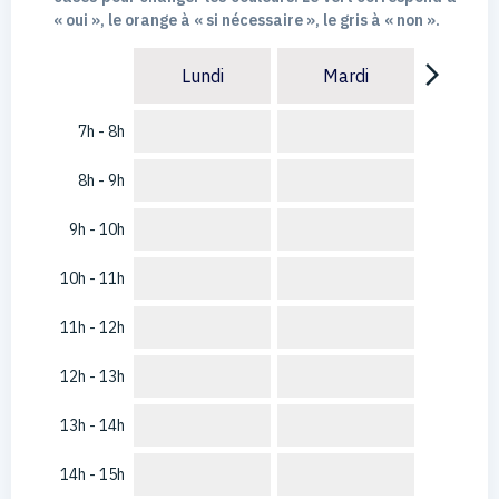
« oui », le orange à « si nécessaire », le gris à « non ».
arrow_forward_ios
Lundi
Mardi
7h - 8h
8h - 9h
9h - 10h
10h - 11h
11h - 12h
12h - 13h
13h - 14h
14h - 15h