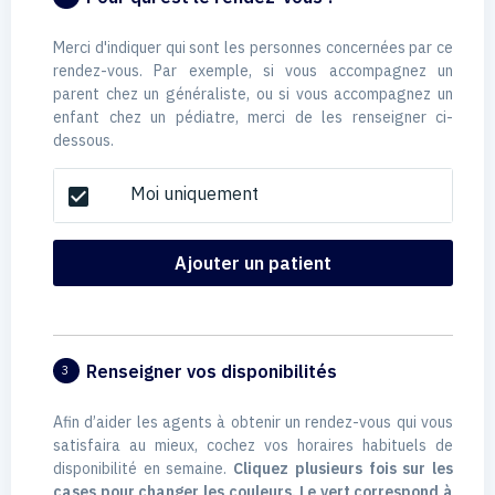
Merci d'indiquer qui sont les personnes concernées par ce
rendez-vous. Par exemple, si vous accompagnez un
parent chez un généraliste, ou si vous accompagnez un
enfant chez un pédiatre, merci de les renseigner ci-
dessous.
Moi uniquement
check_box
Ajouter un patient
Renseigner vos disponibilités
3
Afin d’aider les agents à obtenir un rendez-vous qui vous
satisfaira au mieux, cochez vos horaires habituels de
disponibilité en semaine.
Cliquez plusieurs fois sur les
cases pour changer les couleurs. Le vert correspond à