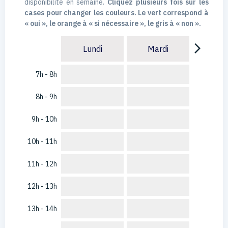
disponibilité en semaine.
Cliquez plusieurs fois sur les
cases pour changer les couleurs. Le vert correspond à
« oui », le orange à « si nécessaire », le gris à « non ».
arrow_forward_ios
Lundi
Mardi
7h - 8h
8h - 9h
9h - 10h
10h - 11h
11h - 12h
12h - 13h
13h - 14h