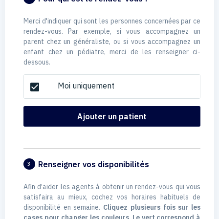
Merci d'indiquer qui sont les personnes concernées par ce
rendez-vous. Par exemple, si vous accompagnez un
parent chez un généraliste, ou si vous accompagnez un
enfant chez un pédiatre, merci de les renseigner ci-
dessous.
Moi uniquement
check_box
Ajouter un patient
Renseigner vos disponibilités
3
Afin d’aider les agents à obtenir un rendez-vous qui vous
satisfaira au mieux, cochez vos horaires habituels de
disponibilité en semaine.
Cliquez plusieurs fois sur les
cases pour changer les couleurs. Le vert correspond à