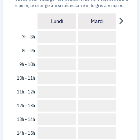
« oui », le orange à « si nécessaire », le gris à « non ».
arrow_forward_ios
Lundi
Mardi
7h - 8h
8h - 9h
9h - 10h
10h - 11h
11h - 12h
12h - 13h
13h - 14h
14h - 15h