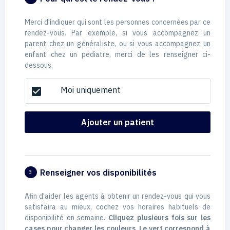
Merci d'indiquer qui sont les personnes concernées par ce
rendez-vous. Par exemple, si vous accompagnez un
parent chez un généraliste, ou si vous accompagnez un
enfant chez un pédiatre, merci de les renseigner ci-
dessous.
Moi uniquement
check_box
Ajouter un patient
Renseigner vos disponibilités
3
Afin d’aider les agents à obtenir un rendez-vous qui vous
satisfaira au mieux, cochez vos horaires habituels de
disponibilité en semaine.
Cliquez plusieurs fois sur les
cases pour changer les couleurs. Le vert correspond à