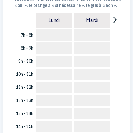
« oui », le orange à « si nécessaire », le gris à « non ».
arrow_forward_ios
Lundi
Mardi
7h - 8h
8h - 9h
9h - 10h
10h - 11h
11h - 12h
12h - 13h
13h - 14h
14h - 15h