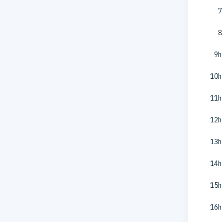
7
8
9h
10h
11h
12h
13h
14h
15h
16h