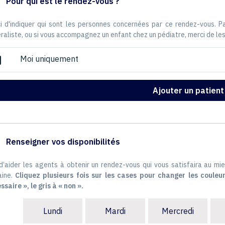
Pour qui est le rendez-vous ?
i d'indiquer qui sont les personnes concernées par ce rendez-vous. 
raliste, ou si vous accompagnez un enfant chez un pédiatre, merci de les
Moi uniquement
ox
Ajouter un patient
Renseigner vos disponibilités
 d’aider les agents à obtenir un rendez-vous qui vous satisfaira au mie
ine.
Cliquez plusieurs fois sur les cases pour changer les couleur
ssaire », le gris à « non ».
Lundi
Mardi
Mercredi