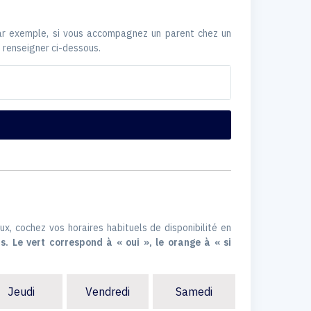
Par exemple, si vous accompagnez un parent chez un
 renseigner ci-dessous.
ux, cochez vos horaires habituels de disponibilité en
s. Le vert correspond à « oui », le orange à « si
Jeudi
Vendredi
Samedi