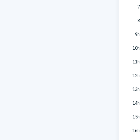
7
8
9h
10h
11h
12h
13h
14h
15h
16h