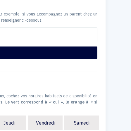
Par exemple, si vous accompagnez un parent chez un
 renseigner ci-dessous.
ux, cochez vos horaires habituels de disponibilité en
s. Le vert correspond à « oui », le orange à « si
Jeudi
Vendredi
Samedi