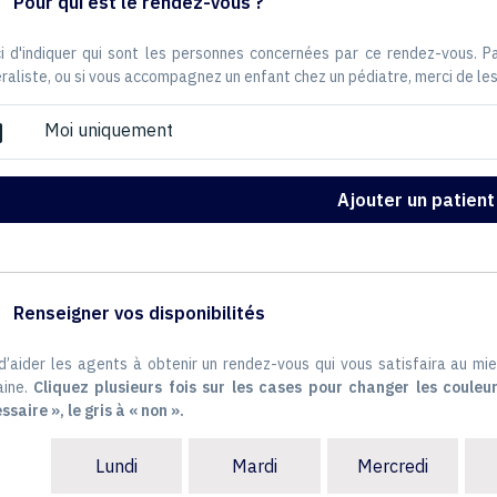
Pour qui est le rendez-vous ?
i d'indiquer qui sont les personnes concernées par ce rendez-vous. 
raliste, ou si vous accompagnez un enfant chez un pédiatre, merci de les
Moi uniquement
ox
Ajouter un patient
Renseigner vos disponibilités
 d’aider les agents à obtenir un rendez-vous qui vous satisfaira au mie
ine.
Cliquez plusieurs fois sur les cases pour changer les couleur
ssaire », le gris à « non ».
Lundi
Mardi
Mercredi