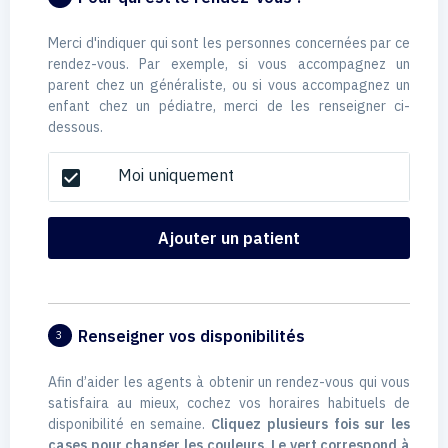
Merci d'indiquer qui sont les personnes concernées par ce
rendez-vous. Par exemple, si vous accompagnez un
parent chez un généraliste, ou si vous accompagnez un
enfant chez un pédiatre, merci de les renseigner ci-
dessous.
Moi uniquement
check_box
Ajouter un patient
Renseigner vos disponibilités
3
Afin d’aider les agents à obtenir un rendez-vous qui vous
satisfaira au mieux, cochez vos horaires habituels de
disponibilité en semaine.
Cliquez plusieurs fois sur les
cases pour changer les couleurs. Le vert correspond à