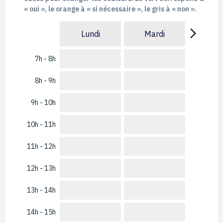
« oui », le orange à « si nécessaire », le gris à « non ».
arrow_forward_ios
Lundi
Mardi
7h - 8h
8h - 9h
9h - 10h
10h - 11h
11h - 12h
12h - 13h
13h - 14h
14h - 15h