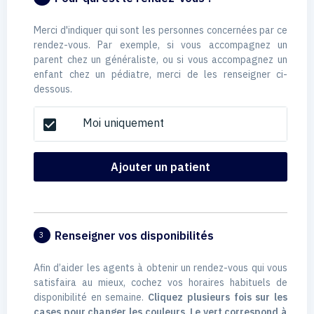
Merci d'indiquer qui sont les personnes concernées par ce
rendez-vous. Par exemple, si vous accompagnez un
parent chez un généraliste, ou si vous accompagnez un
enfant chez un pédiatre, merci de les renseigner ci-
dessous.
Moi uniquement
check_box
Ajouter un patient
Renseigner vos disponibilités
3
Afin d’aider les agents à obtenir un rendez-vous qui vous
satisfaira au mieux, cochez vos horaires habituels de
disponibilité en semaine.
Cliquez plusieurs fois sur les
cases pour changer les couleurs. Le vert correspond à