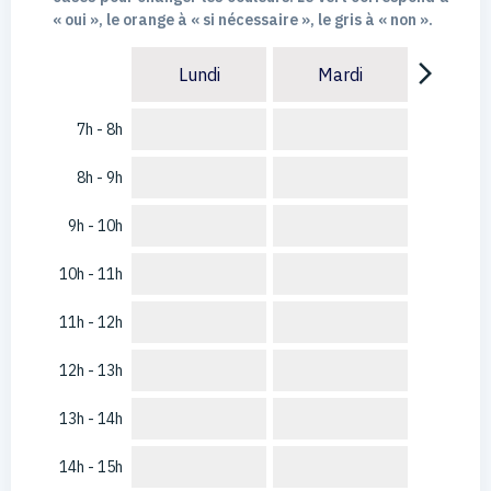
« oui », le orange à « si nécessaire », le gris à « non ».
arrow_forward_ios
Lundi
Mardi
7h - 8h
8h - 9h
9h - 10h
10h - 11h
11h - 12h
12h - 13h
13h - 14h
14h - 15h