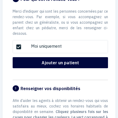
Merci d'indiquer qui sont les personnes concernées par ce
rendez-vous. Par exemple, si vous accompagnez un
parent chez un généraliste, ou si vous accompagnez un
enfant chez un pédiatre, merci de les renseigner ci-
dessous.
Moi uniquement
check_box
Ajouter un patient
Renseigner vos disponibilités
3
Afin d’aider les agents à obtenir un rendez-vous qui vous
satisfaira au mieux, cochez vos horaires habituels de
disponibilité en semaine.
Cliquez plusieurs fois sur les
cases pour changer les couleurs. Le vert correspond à