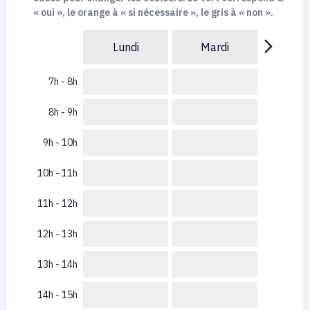
« oui », le orange à « si nécessaire », le gris à « non ».
arrow_forward_ios
Lundi
Mardi
7h - 8h
8h - 9h
9h - 10h
10h - 11h
11h - 12h
12h - 13h
13h - 14h
14h - 15h