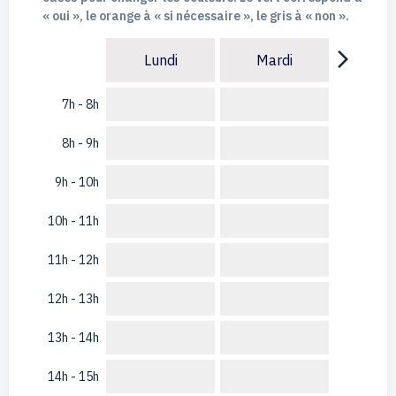
« oui », le orange à « si nécessaire », le gris à « non ».
arrow_forward_ios
Lundi
Mardi
7h - 8h
8h - 9h
9h - 10h
10h - 11h
11h - 12h
12h - 13h
13h - 14h
14h - 15h