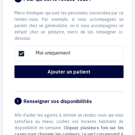
Merci d'indiquer qui sont les personnes concernées par ce
rendez-vous. Par exemple, si vous accompagnez un
parent chez un généraliste, ou si vous accompagnez un
enfant chez un pédiatre, merci de les renseigner ci-
dessous.
Moi uniquement
check_box
Ajouter un patient
Renseigner vos disponibilités
3
Afin d’aider les agents à obtenir un rendez-vous qui vous
satisfaira au mieux, cochez vos horaires habituels de
disponibilité en semaine.
Cliquez plusieurs fois sur les
cases pour changer les couleurs. Le vert correspond à