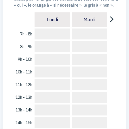
« oui », le orange à « si nécessaire », le gris à « non ».
arrow_forward_ios
Lundi
Mardi
7h - 8h
8h - 9h
9h - 10h
10h - 11h
11h - 12h
12h - 13h
13h - 14h
14h - 15h