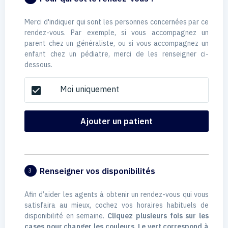
Merci d'indiquer qui sont les personnes concernées par ce
rendez-vous. Par exemple, si vous accompagnez un
parent chez un généraliste, ou si vous accompagnez un
enfant chez un pédiatre, merci de les renseigner ci-
dessous.
Moi uniquement
check_box
Ajouter un patient
Renseigner vos disponibilités
3
Afin d’aider les agents à obtenir un rendez-vous qui vous
satisfaira au mieux, cochez vos horaires habituels de
disponibilité en semaine.
Cliquez plusieurs fois sur les
cases pour changer les couleurs. Le vert correspond à