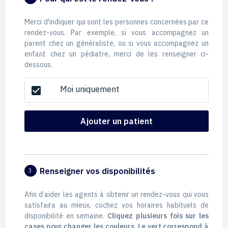
Merci d'indiquer qui sont les personnes concernées par ce
rendez-vous. Par exemple, si vous accompagnez un
parent chez un généraliste, ou si vous accompagnez un
enfant chez un pédiatre, merci de les renseigner ci-
dessous.
Moi uniquement
check_box
Ajouter un patient
Renseigner vos disponibilités
3
Afin d’aider les agents à obtenir un rendez-vous qui vous
satisfaira au mieux, cochez vos horaires habituels de
disponibilité en semaine.
Cliquez plusieurs fois sur les
cases pour changer les couleurs. Le vert correspond à