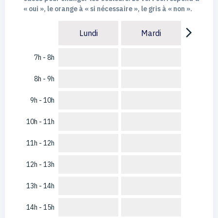
« oui », le orange à « si nécessaire », le gris à « non ».
arrow_forward_ios
Lundi
Mardi
7h - 8h
8h - 9h
9h - 10h
10h - 11h
11h - 12h
12h - 13h
13h - 14h
14h - 15h