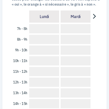
« oui », le orange à « si nécessaire », le gris à « non ».
arrow_forward_ios
Lundi
Mardi
7h - 8h
8h - 9h
9h - 10h
10h - 11h
11h - 12h
12h - 13h
13h - 14h
14h - 15h