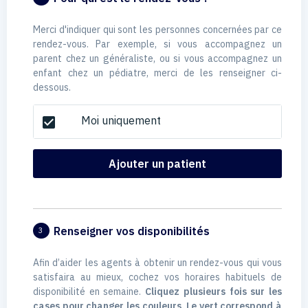
Merci d'indiquer qui sont les personnes concernées par ce
rendez-vous. Par exemple, si vous accompagnez un
parent chez un généraliste, ou si vous accompagnez un
enfant chez un pédiatre, merci de les renseigner ci-
dessous.
Moi uniquement
check_box
Ajouter un patient
Renseigner vos disponibilités
3
Afin d’aider les agents à obtenir un rendez-vous qui vous
satisfaira au mieux, cochez vos horaires habituels de
disponibilité en semaine.
Cliquez plusieurs fois sur les
cases pour changer les couleurs. Le vert correspond à