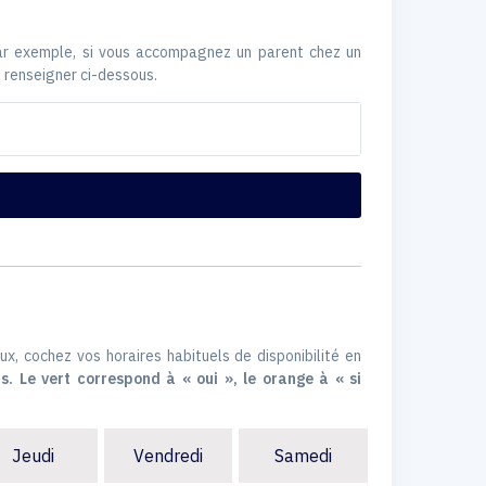
Par exemple, si vous accompagnez un parent chez un
 renseigner ci-dessous.
ux, cochez vos horaires habituels de disponibilité en
s. Le vert correspond à « oui », le orange à « si
Jeudi
Vendredi
Samedi