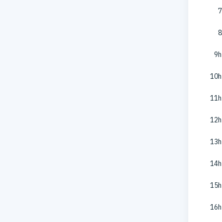
7
8
9h
10h
11h
12h
13h
14h
15h
16h