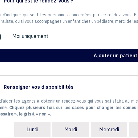
Pour qui est le rendez-vous ?
i d'indiquer qui sont les personnes concernées par ce rendez-vous. 
raliste, ou si vous accompagnez un enfant chez un pédiatre, merci de les
Moi uniquement
ox
Ajouter un patient
Renseigner vos disponibilités
 d’aider les agents à obtenir un rendez-vous qui vous satisfaira au mie
ine.
Cliquez plusieurs fois sur les cases pour changer les couleur
ssaire », le gris à « non ».
Lundi
Mardi
Mercredi