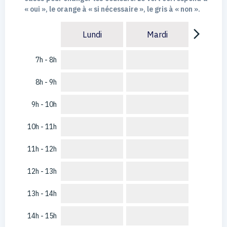
« oui », le orange à « si nécessaire », le gris à « non ».
arrow_forward_ios
Lundi
Mardi
7h - 8h
8h - 9h
9h - 10h
10h - 11h
11h - 12h
12h - 13h
13h - 14h
14h - 15h