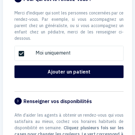
Merci d'indiquer qui sont les personnes concernées par ce
rendez-vous. Par exemple, si vous accompagnez un
parent chez un généraliste, ou si vous accompagnez un
enfant chez un pédiatre, merci de les renseigner ci-
dessous.
Moi uniquement
check_box
Ajouter un patient
Renseigner vos disponibilités
3
Afin d’aider les agents à obtenir un rendez-vous qui vous
satisfaira au mieux, cochez vos horaires habituels de
disponibilité en semaine.
Cliquez plusieurs fois sur les
cases pour changer les couleurs. Le vert correspond à