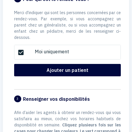
Merci d'indiquer qui sont les personnes concernées par ce
rendez-vous. Par exemple, si vous accompagnez un
parent chez un généraliste, ou si vous accompagnez un
enfant chez un pédiatre, merci de les renseigner ci-
dessous.
Moi uniquement
check_box
Ajouter un patient
Renseigner vos disponibilités
3
Afin d’aider les agents à obtenir un rendez-vous qui vous
satisfaira au mieux, cochez vos horaires habituels de
disponibilité en semaine.
Cliquez plusieurs fois sur les
cases pour changer les couleurs. Le vert correspond à