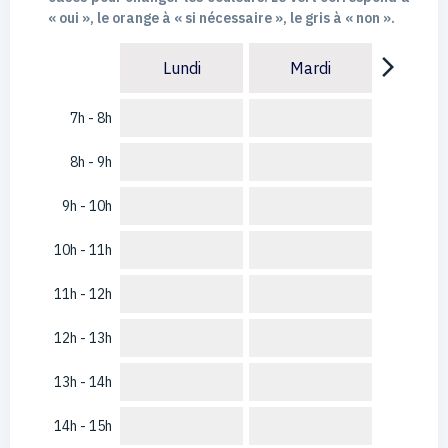
« oui », le orange à « si nécessaire », le gris à « non ».
arrow_forward_ios
Lundi
Mardi
7h - 8h
8h - 9h
9h - 10h
10h - 11h
11h - 12h
12h - 13h
13h - 14h
14h - 15h