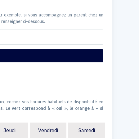
Par exemple, si vous accompagnez un parent chez un
 renseigner ci-dessous.
ux, cochez vos horaires habituels de disponibilité en
s. Le vert correspond à « oui », le orange à « si
Jeudi
Vendredi
Samedi