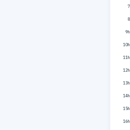
7
8
9h
10h
11h
12h
13h
14h
15h
16h