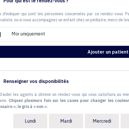
Pour qui est le rendez-vous ?
i d'indiquer qui sont les personnes concernées par ce rendez-vous. 
raliste, ou si vous accompagnez un enfant chez un pédiatre, merci de les
Moi uniquement
ox
Ajouter un patient
Renseigner vos disponibilités
 d’aider les agents à obtenir un rendez-vous qui vous satisfaira au mie
ine.
Cliquez plusieurs fois sur les cases pour changer les couleur
ssaire », le gris à « non ».
Lundi
Mardi
Mercredi