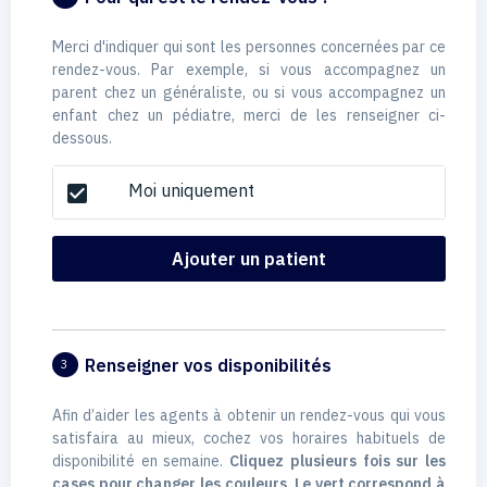
Merci d'indiquer qui sont les personnes concernées par ce
rendez-vous. Par exemple, si vous accompagnez un
parent chez un généraliste, ou si vous accompagnez un
enfant chez un pédiatre, merci de les renseigner ci-
dessous.
Moi uniquement
check_box
Ajouter un patient
Renseigner vos disponibilités
3
Afin d’aider les agents à obtenir un rendez-vous qui vous
satisfaira au mieux, cochez vos horaires habituels de
disponibilité en semaine.
Cliquez plusieurs fois sur les
cases pour changer les couleurs. Le vert correspond à