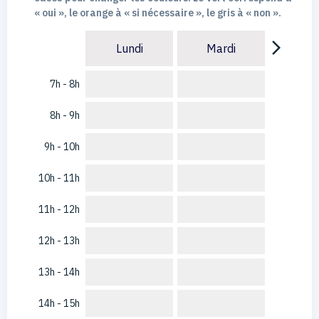
« oui », le orange à « si nécessaire », le gris à « non ».
arrow_forward_ios
Lundi
Mardi
7h - 8h
8h - 9h
9h - 10h
10h - 11h
11h - 12h
12h - 13h
13h - 14h
14h - 15h