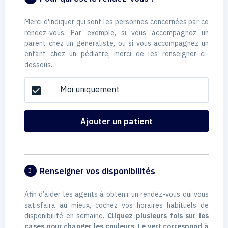
Merci d'indiquer qui sont les personnes concernées par ce
rendez-vous. Par exemple, si vous accompagnez un
parent chez un généraliste, ou si vous accompagnez un
enfant chez un pédiatre, merci de les renseigner ci-
dessous.
Moi uniquement
check_box
Ajouter un patient
Renseigner vos disponibilités
3
Afin d’aider les agents à obtenir un rendez-vous qui vous
satisfaira au mieux, cochez vos horaires habituels de
disponibilité en semaine.
Cliquez plusieurs fois sur les
cases pour changer les couleurs. Le vert correspond à