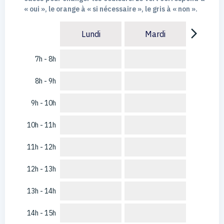
« oui », le orange à « si nécessaire », le gris à « non ».
arrow_forward_ios
Lundi
Mardi
7h - 8h
8h - 9h
9h - 10h
10h - 11h
11h - 12h
12h - 13h
13h - 14h
14h - 15h