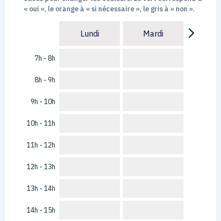
« oui », le orange à « si nécessaire », le gris à « non ».
arrow_forward_ios
Lundi
Mardi
7h - 8h
8h - 9h
9h - 10h
10h - 11h
11h - 12h
12h - 13h
13h - 14h
14h - 15h