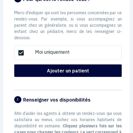
Merci d'indiquer qui sont les personnes concernées par ce
rendez-vous. Par exemple, si vous accompagnez un
parent chez un généraliste, ou si vous accompagnez un
enfant chez un pédiatre, merci de les renseigner ci-
dessous.
Moi uniquement
check_box
Ajouter un patient
Renseigner vos disponibilités
3
Afin d’aider les agents à obtenir un rendez-vous qui vous
satisfaira au mieux, cochez vos horaires habituels de
disponibilité en semaine.
Cliquez plusieurs fois sur les
cases pour changer les couleurs. Le vert correspond à