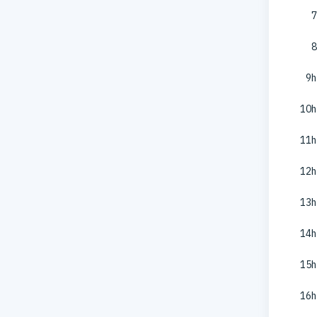
7
8
9h
10h
11h
12h
13h
14h
15h
16h