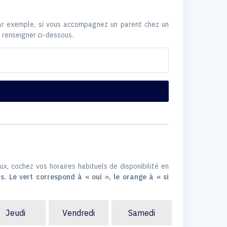
Par exemple, si vous accompagnez un parent chez un
 renseigner ci-dessous.
ux, cochez vos horaires habituels de disponibilité en
s. Le vert correspond à « oui », le orange à « si
Jeudi
Vendredi
Samedi