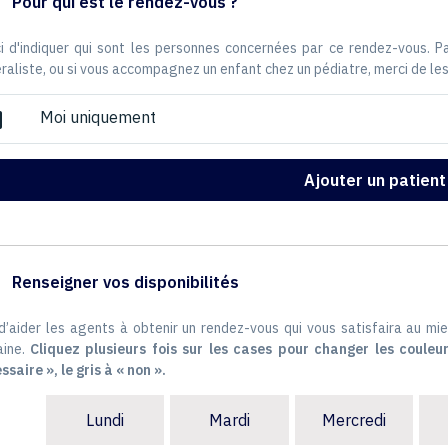
Pour qui est le rendez-vous ?
i d'indiquer qui sont les personnes concernées par ce rendez-vous. 
raliste, ou si vous accompagnez un enfant chez un pédiatre, merci de les
Moi uniquement
ox
Ajouter un patient
Renseigner vos disponibilités
 d’aider les agents à obtenir un rendez-vous qui vous satisfaira au mie
ine.
Cliquez plusieurs fois sur les cases pour changer les couleur
ssaire », le gris à « non ».
Lundi
Mardi
Mercredi