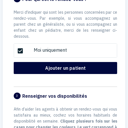
Merci d'indiquer qui sont les personnes concernées par ce
rendez-vous. Par exemple, si vous accompagnez un
parent chez un généraliste, ou si vous accompagnez un
enfant chez un pédiatre, merci de les renseigner ci-
dessous.
Moi uniquement
check_box
Ajouter un patient
Renseigner vos disponibilités
3
Afin d’aider les agents à obtenir un rendez-vous qui vous
satisfaira au mieux, cochez vos horaires habituels de
disponibilité en semaine.
Cliquez plusieurs fois sur les
cases pour changer les couleurs. Le vert correspond à