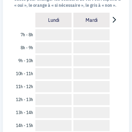
« oui », le orange à « si nécessaire », le gris à « non ».
arrow_forward_ios
Lundi
Mardi
7h - 8h
8h - 9h
9h - 10h
10h - 11h
11h - 12h
12h - 13h
13h - 14h
14h - 15h