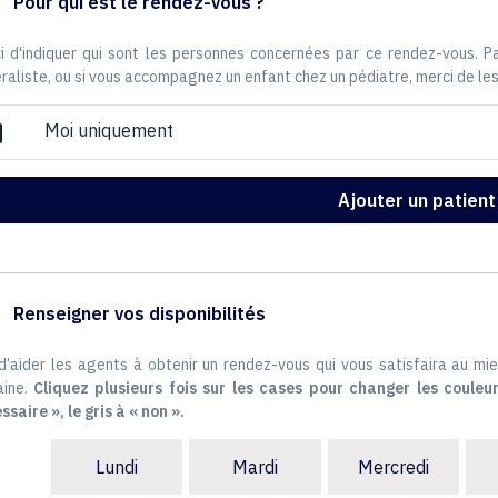
Pour qui est le rendez-vous ?
i d'indiquer qui sont les personnes concernées par ce rendez-vous. 
raliste, ou si vous accompagnez un enfant chez un pédiatre, merci de les
Moi uniquement
ox
Ajouter un patient
Renseigner vos disponibilités
 d’aider les agents à obtenir un rendez-vous qui vous satisfaira au mie
ine.
Cliquez plusieurs fois sur les cases pour changer les couleur
ssaire », le gris à « non ».
Lundi
Mardi
Mercredi