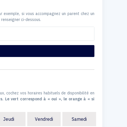
Par exemple, si vous accompagnez un parent chez un
 renseigner ci-dessous.
ux, cochez vos horaires habituels de disponibilité en
s. Le vert correspond à « oui », le orange à « si
Jeudi
Vendredi
Samedi