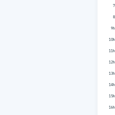
7
8
9h
10h
11h
12h
13h
14h
15h
16h