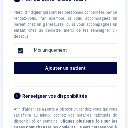
Merci d'indiquer qui sont les personnes concernées par ce
rendez-vous. Par exemple, si vous accompagnez un
parent chez un généraliste, ou si vous accompagnez un
enfant chez un pédiatre, merci de les renseigner ci-
dessous.
Moi uniquement
check_box
Ajouter un patient
Renseigner vos disponibilités
3
Afin d’aider les agents à obtenir un rendez-vous qui vous
satisfaira au mieux, cochez vos horaires habituels de
disponibilité en semaine.
Cliquez plusieurs fois sur les
cases pour changer les couleurs. Le vert correspond à