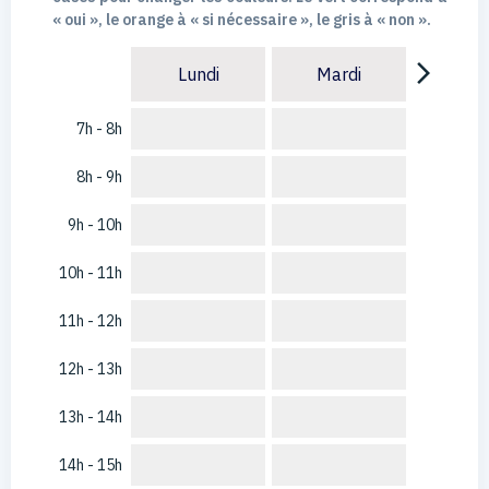
« oui », le orange à « si nécessaire », le gris à « non ».
arrow_forward_ios
Lundi
Mardi
7h - 8h
8h - 9h
9h - 10h
10h - 11h
11h - 12h
12h - 13h
13h - 14h
14h - 15h