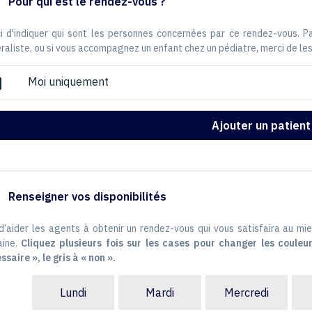
Pour qui est le rendez-vous ?
i d'indiquer qui sont les personnes concernées par ce rendez-vous. 
raliste, ou si vous accompagnez un enfant chez un pédiatre, merci de les
Moi uniquement
ox
Ajouter un patient
Renseigner vos disponibilités
 d’aider les agents à obtenir un rendez-vous qui vous satisfaira au mie
ine.
Cliquez plusieurs fois sur les cases pour changer les couleur
ssaire », le gris à « non ».
Lundi
Mardi
Mercredi