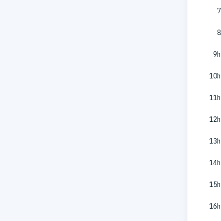
7
8
9h
10h
11h
12h
13h
14h
15h
16h