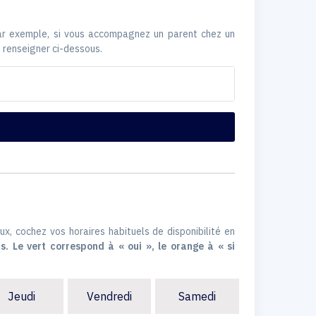
Par exemple, si vous accompagnez un parent chez un
 renseigner ci-dessous.
ux, cochez vos horaires habituels de disponibilité en
s. Le vert correspond à « oui », le orange à « si
Jeudi
Vendredi
Samedi