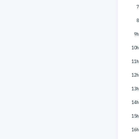
7
8
9h
10h
11h
12h
13h
14h
15h
16h