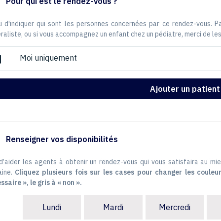
Pour qui est le rendez-vous ?
i d'indiquer qui sont les personnes concernées par ce rendez-vous. 
raliste, ou si vous accompagnez un enfant chez un pédiatre, merci de les
Moi uniquement
ox
Ajouter un patient
Renseigner vos disponibilités
 d’aider les agents à obtenir un rendez-vous qui vous satisfaira au mie
ine.
Cliquez plusieurs fois sur les cases pour changer les couleur
ssaire », le gris à « non ».
Lundi
Mardi
Mercredi