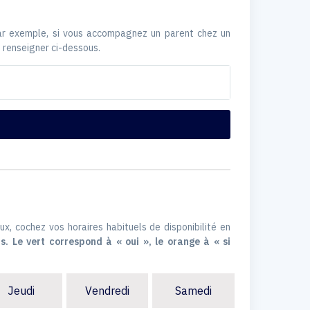
Par exemple, si vous accompagnez un parent chez un
 renseigner ci-dessous.
ux, cochez vos horaires habituels de disponibilité en
s. Le vert correspond à « oui », le orange à « si
Jeudi
Vendredi
Samedi