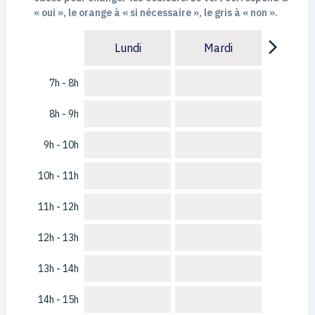
« oui », le orange à « si nécessaire », le gris à « non ».
arrow_forward_ios
Lundi
Mardi
7h - 8h
8h - 9h
9h - 10h
10h - 11h
11h - 12h
12h - 13h
13h - 14h
14h - 15h