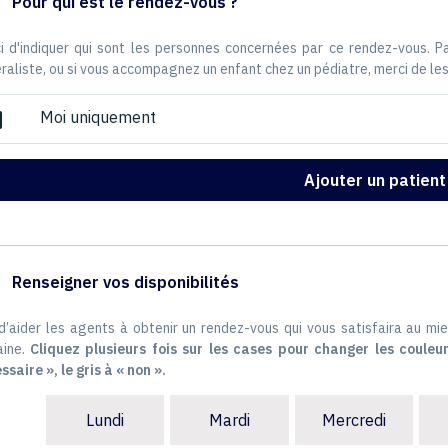
Pour qui est le rendez-vous ?
i d'indiquer qui sont les personnes concernées par ce rendez-vous. 
raliste, ou si vous accompagnez un enfant chez un pédiatre, merci de les
Moi uniquement
ox
Ajouter un patient
Renseigner vos disponibilités
 d’aider les agents à obtenir un rendez-vous qui vous satisfaira au mie
ine.
Cliquez plusieurs fois sur les cases pour changer les couleur
ssaire », le gris à « non ».
Lundi
Mardi
Mercredi