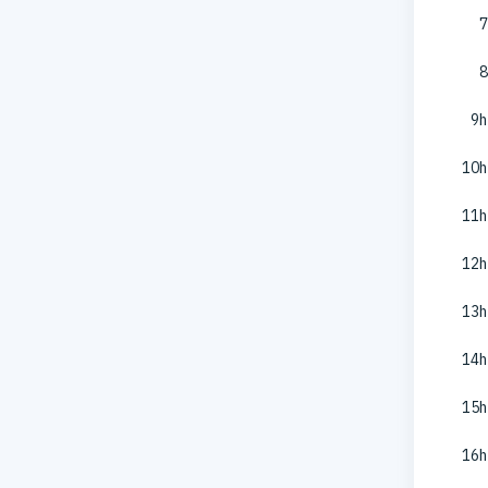
7
8
9h
10h
11h
12h
13h
14h
15h
16h