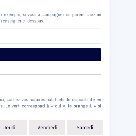
Par exemple, si vous accompagnez un parent chez un
 renseigner ci-dessous.
ux, cochez vos horaires habituels de disponibilité en
s. Le vert correspond à « oui », le orange à « si
Jeudi
Vendredi
Samedi