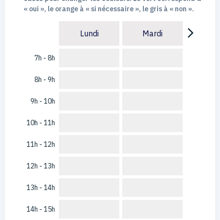
« oui », le orange à « si nécessaire », le gris à « non ».
arrow_forward_ios
Lundi
Mardi
7h - 8h
8h - 9h
9h - 10h
10h - 11h
11h - 12h
12h - 13h
13h - 14h
14h - 15h