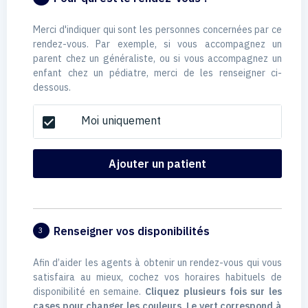
Merci d'indiquer qui sont les personnes concernées par ce
rendez-vous. Par exemple, si vous accompagnez un
parent chez un généraliste, ou si vous accompagnez un
enfant chez un pédiatre, merci de les renseigner ci-
dessous.
Moi uniquement
check_box
Ajouter un patient
Renseigner vos disponibilités
3
Afin d’aider les agents à obtenir un rendez-vous qui vous
satisfaira au mieux, cochez vos horaires habituels de
disponibilité en semaine.
Cliquez plusieurs fois sur les
cases pour changer les couleurs. Le vert correspond à