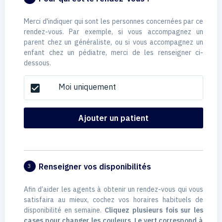
Merci d'indiquer qui sont les personnes concernées par ce
rendez-vous. Par exemple, si vous accompagnez un
parent chez un généraliste, ou si vous accompagnez un
enfant chez un pédiatre, merci de les renseigner ci-
dessous.
Moi uniquement
check_box
Ajouter un patient
Renseigner vos disponibilités
3
Afin d’aider les agents à obtenir un rendez-vous qui vous
satisfaira au mieux, cochez vos horaires habituels de
disponibilité en semaine.
Cliquez plusieurs fois sur les
cases pour changer les couleurs. Le vert correspond à