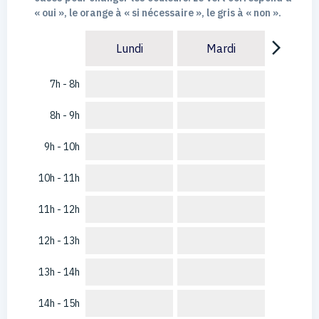
« oui », le orange à « si nécessaire », le gris à « non ».
arrow_forward_ios
Lundi
Mardi
7h - 8h
8h - 9h
9h - 10h
10h - 11h
11h - 12h
12h - 13h
13h - 14h
14h - 15h