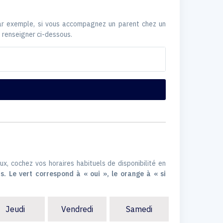
Par exemple, si vous accompagnez un parent chez un
 renseigner ci-dessous.
ux, cochez vos horaires habituels de disponibilité en
s. Le vert correspond à « oui », le orange à « si
Jeudi
Vendredi
Samedi