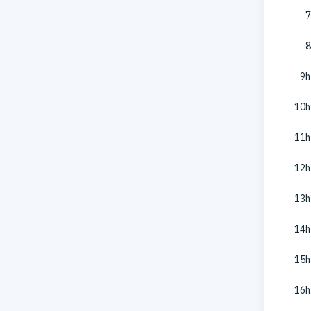
7
8
9h
10h
11h
12h
13h
14h
15h
16h