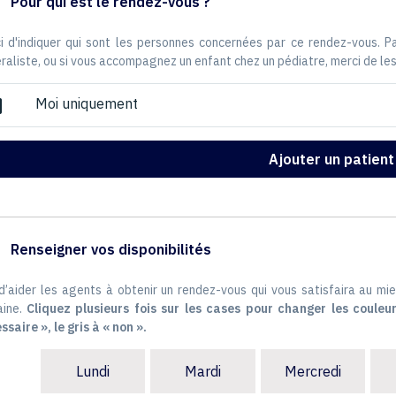
Pour qui est le rendez-vous ?
i d'indiquer qui sont les personnes concernées par ce rendez-vous. 
raliste, ou si vous accompagnez un enfant chez un pédiatre, merci de les
Moi uniquement
ox
Ajouter un patient
Renseigner vos disponibilités
 d’aider les agents à obtenir un rendez-vous qui vous satisfaira au mie
ine.
Cliquez plusieurs fois sur les cases pour changer les couleur
ssaire », le gris à « non ».
Lundi
Mardi
Mercredi