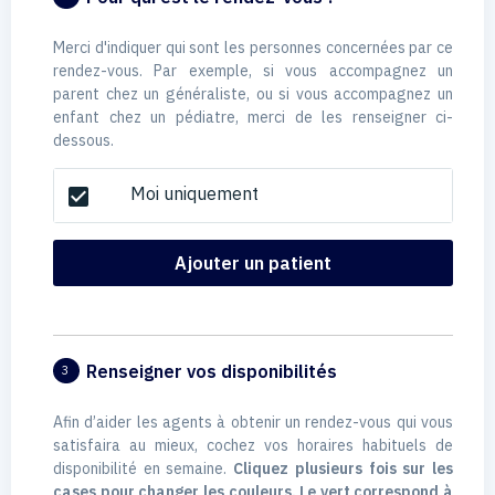
Merci d'indiquer qui sont les personnes concernées par ce
rendez-vous. Par exemple, si vous accompagnez un
parent chez un généraliste, ou si vous accompagnez un
enfant chez un pédiatre, merci de les renseigner ci-
dessous.
Moi uniquement
check_box
Ajouter un patient
Renseigner vos disponibilités
3
Afin d’aider les agents à obtenir un rendez-vous qui vous
satisfaira au mieux, cochez vos horaires habituels de
disponibilité en semaine.
Cliquez plusieurs fois sur les
cases pour changer les couleurs. Le vert correspond à