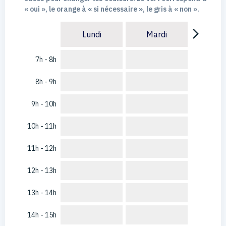
« oui », le orange à « si nécessaire », le gris à « non ».
arrow_forward_ios
Lundi
Mardi
7h - 8h
8h - 9h
9h - 10h
10h - 11h
11h - 12h
12h - 13h
13h - 14h
14h - 15h