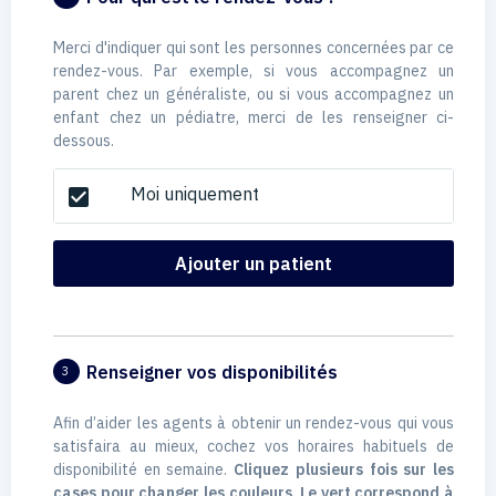
Merci d'indiquer qui sont les personnes concernées par ce
rendez-vous. Par exemple, si vous accompagnez un
parent chez un généraliste, ou si vous accompagnez un
enfant chez un pédiatre, merci de les renseigner ci-
dessous.
Moi uniquement
check_box
Ajouter un patient
Renseigner vos disponibilités
3
Afin d’aider les agents à obtenir un rendez-vous qui vous
satisfaira au mieux, cochez vos horaires habituels de
disponibilité en semaine.
Cliquez plusieurs fois sur les
cases pour changer les couleurs. Le vert correspond à