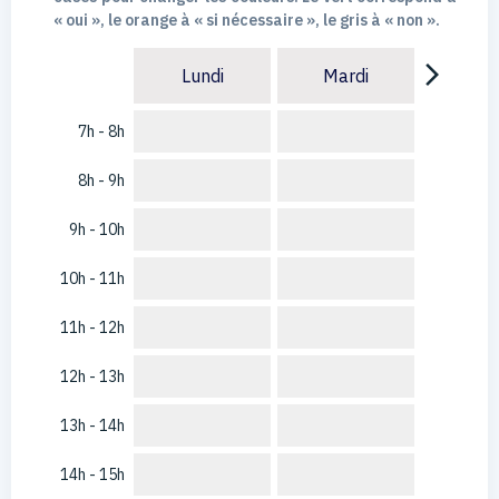
« oui », le orange à « si nécessaire », le gris à « non ».
arrow_forward_ios
Lundi
Mardi
7h - 8h
8h - 9h
9h - 10h
10h - 11h
11h - 12h
12h - 13h
13h - 14h
14h - 15h