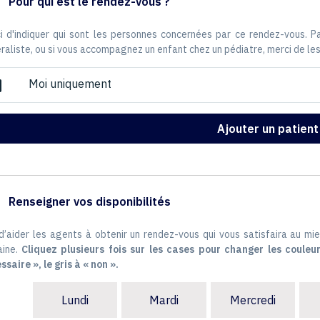
Pour qui est le rendez-vous ?
i d'indiquer qui sont les personnes concernées par ce rendez-vous. 
raliste, ou si vous accompagnez un enfant chez un pédiatre, merci de les
Moi uniquement
ox
Ajouter un patient
Renseigner vos disponibilités
 d’aider les agents à obtenir un rendez-vous qui vous satisfaira au mie
ine.
Cliquez plusieurs fois sur les cases pour changer les couleur
ssaire », le gris à « non ».
Lundi
Mardi
Mercredi