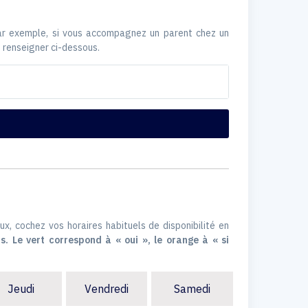
Par exemple, si vous accompagnez un parent chez un
 renseigner ci-dessous.
ux, cochez vos horaires habituels de disponibilité en
s. Le vert correspond à « oui », le orange à « si
Jeudi
Vendredi
Samedi