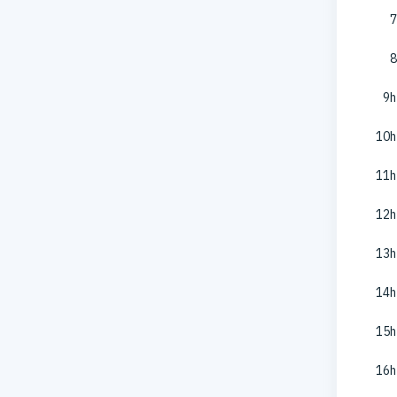
7
8
9h
10h
11h
12h
13h
14h
15h
16h