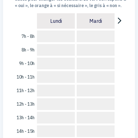
« oui », le orange à « si nécessaire », le gris à « non ».
arrow_forward_ios
Lundi
Mardi
7h - 8h
8h - 9h
9h - 10h
10h - 11h
11h - 12h
12h - 13h
13h - 14h
14h - 15h