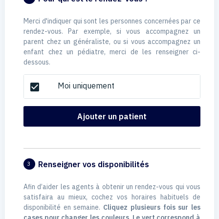
Merci d'indiquer qui sont les personnes concernées par ce
rendez-vous. Par exemple, si vous accompagnez un
parent chez un généraliste, ou si vous accompagnez un
enfant chez un pédiatre, merci de les renseigner ci-
dessous.
Moi uniquement
check_box
Ajouter un patient
Renseigner vos disponibilités
3
Afin d’aider les agents à obtenir un rendez-vous qui vous
satisfaira au mieux, cochez vos horaires habituels de
disponibilité en semaine.
Cliquez plusieurs fois sur les
cases pour changer les couleurs. Le vert correspond à