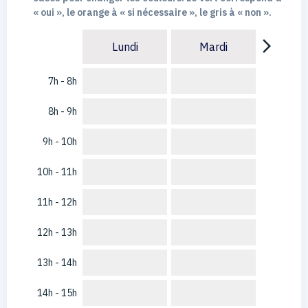
« oui », le orange à « si nécessaire », le gris à « non ».
arrow_forward_ios
Lundi
Mardi
7h - 8h
8h - 9h
9h - 10h
10h - 11h
11h - 12h
12h - 13h
13h - 14h
14h - 15h