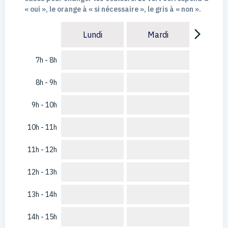
« oui », le orange à « si nécessaire », le gris à « non ».
arrow_forward_ios
Lundi
Mardi
7h - 8h
8h - 9h
9h - 10h
10h - 11h
11h - 12h
12h - 13h
13h - 14h
14h - 15h