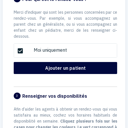
Merci d'indiquer qui sont les personnes concernées par ce
rendez-vous. Par exemple, si vous accompagnez un
parent chez un généraliste, ou si vous accompagnez un
enfant chez un pédiatre, merci de les renseigner ci-
dessous.
Moi uniquement
check_box
Ajouter un patient
Renseigner vos disponibilités
3
Afin d’aider les agents à obtenir un rendez-vous qui vous
satisfaira au mieux, cochez vos horaires habituels de
disponibilité en semaine.
Cliquez plusieurs fois sur les
cases pour changer les couleurs. Le vert correspond à