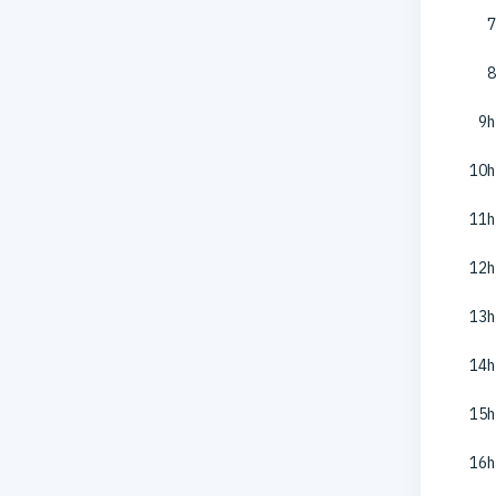
7
8
9h
10h
11h
12h
13h
14h
15h
16h