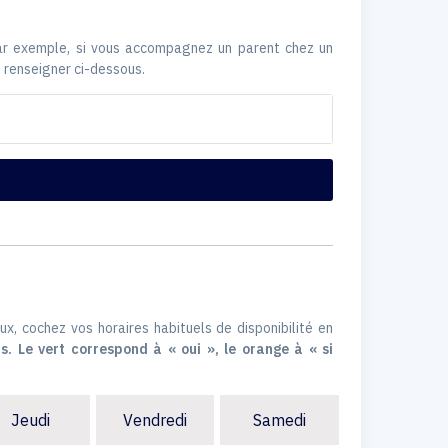
Par exemple, si vous accompagnez un parent chez un
 renseigner ci-dessous.
ux, cochez vos horaires habituels de disponibilité en
s. Le vert correspond à « oui », le orange à « si
Jeudi
Vendredi
Samedi