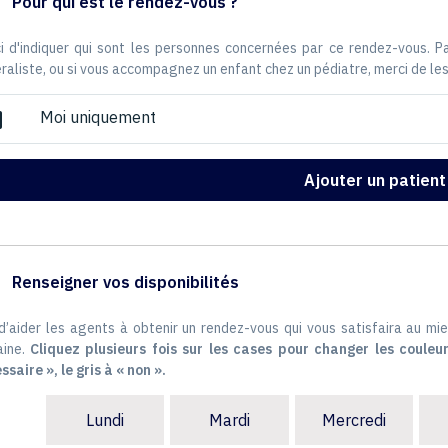
Pour qui est le rendez-vous ?
i d'indiquer qui sont les personnes concernées par ce rendez-vous. 
raliste, ou si vous accompagnez un enfant chez un pédiatre, merci de les
Moi uniquement
ox
Ajouter un patient
Renseigner vos disponibilités
 d’aider les agents à obtenir un rendez-vous qui vous satisfaira au mie
ine.
Cliquez plusieurs fois sur les cases pour changer les couleur
ssaire », le gris à « non ».
Lundi
Mardi
Mercredi