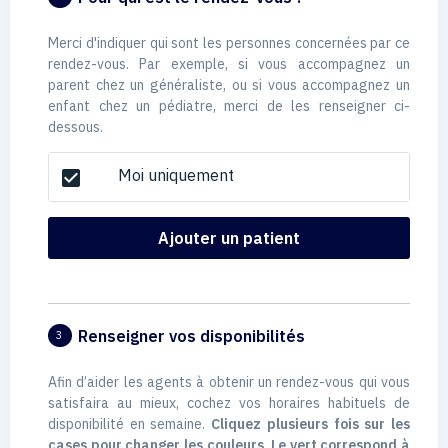
Merci d'indiquer qui sont les personnes concernées par ce
rendez-vous. Par exemple, si vous accompagnez un
parent chez un généraliste, ou si vous accompagnez un
enfant chez un pédiatre, merci de les renseigner ci-
dessous.
Moi uniquement
check_box
Ajouter un patient
Renseigner vos disponibilités
3
Afin d’aider les agents à obtenir un rendez-vous qui vous
satisfaira au mieux, cochez vos horaires habituels de
disponibilité en semaine.
Cliquez plusieurs fois sur les
cases pour changer les couleurs. Le vert correspond à