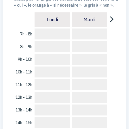
« oui », le orange à « si nécessaire », le gris à « non ».
arrow_forward_ios
Lundi
Mardi
7h - 8h
8h - 9h
9h - 10h
10h - 11h
11h - 12h
12h - 13h
13h - 14h
14h - 15h