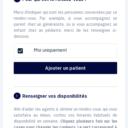
Merci d'indiquer qui sont les personnes concernées par ce
rendez-vous. Par exemple, si vous accompagnez un
parent chez un généraliste, ou si vous accompagnez un
enfant chez un pédiatre, merci de les renseigner ci-
dessous.
Moi uniquement
check_box
Ajouter un patient
Renseigner vos disponibilités
3
Afin d’aider les agents à obtenir un rendez-vous qui vous
satisfaira au mieux, cochez vos horaires habituels de
disponibilité en semaine.
Cliquez plusieurs fois sur les
cases pour changer les couleurs. Le vert correspond à