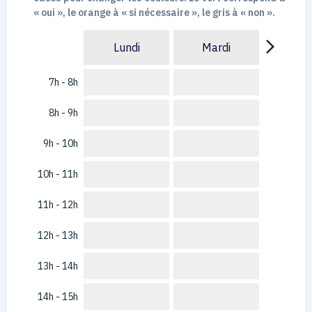
« oui », le orange à « si nécessaire », le gris à « non ».
arrow_forward_ios
Lundi
Mardi
7h - 8h
8h - 9h
9h - 10h
10h - 11h
11h - 12h
12h - 13h
13h - 14h
14h - 15h