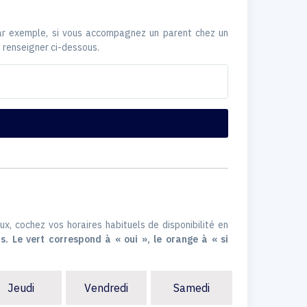
Par exemple, si vous accompagnez un parent chez un
 renseigner ci-dessous.
ux, cochez vos horaires habituels de disponibilité en
s. Le vert correspond à « oui », le orange à « si
Jeudi
Vendredi
Samedi