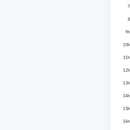
7
8
9h
10h
11h
12h
13h
14h
15h
16h