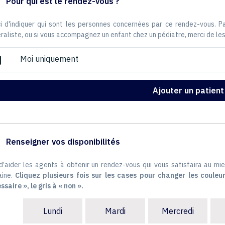
Pour qui est le rendez-vous ?
i d'indiquer qui sont les personnes concernées par ce rendez-vous. 
raliste, ou si vous accompagnez un enfant chez un pédiatre, merci de les
Moi uniquement
ox
Ajouter un patient
Renseigner vos disponibilités
 d’aider les agents à obtenir un rendez-vous qui vous satisfaira au mie
ine.
Cliquez plusieurs fois sur les cases pour changer les couleur
ssaire », le gris à « non ».
Lundi
Mardi
Mercredi