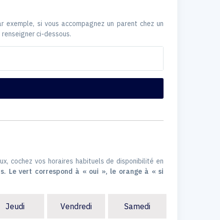
Par exemple, si vous accompagnez un parent chez un
 renseigner ci-dessous.
ux, cochez vos horaires habituels de disponibilité en
s. Le vert correspond à « oui », le orange à « si
Jeudi
Vendredi
Samedi