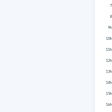
7
8
9h
10h
11h
12h
13h
14h
15h
16h