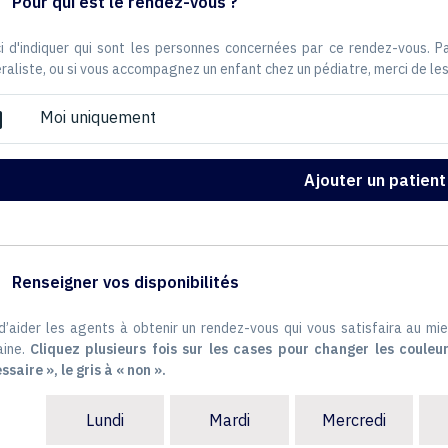
Pour qui est le rendez-vous ?
i d'indiquer qui sont les personnes concernées par ce rendez-vous. 
raliste, ou si vous accompagnez un enfant chez un pédiatre, merci de les
Moi uniquement
ox
Ajouter un patient
Renseigner vos disponibilités
 d’aider les agents à obtenir un rendez-vous qui vous satisfaira au mie
ine.
Cliquez plusieurs fois sur les cases pour changer les couleur
ssaire », le gris à « non ».
Lundi
Mardi
Mercredi