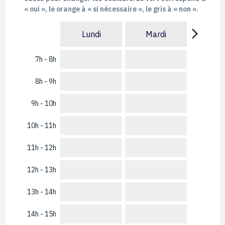
« oui », le orange à « si nécessaire », le gris à « non ».
arrow_forward_ios
Lundi
Mardi
7h - 8h
8h - 9h
9h - 10h
10h - 11h
11h - 12h
12h - 13h
13h - 14h
14h - 15h