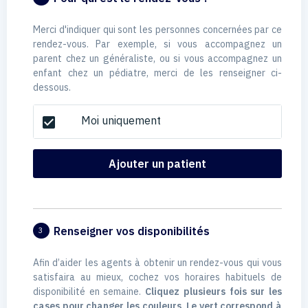
Merci d'indiquer qui sont les personnes concernées par ce
rendez-vous. Par exemple, si vous accompagnez un
parent chez un généraliste, ou si vous accompagnez un
enfant chez un pédiatre, merci de les renseigner ci-
dessous.
Moi uniquement
check_box
Ajouter un patient
Renseigner vos disponibilités
3
Afin d’aider les agents à obtenir un rendez-vous qui vous
satisfaira au mieux, cochez vos horaires habituels de
disponibilité en semaine.
Cliquez plusieurs fois sur les
cases pour changer les couleurs. Le vert correspond à